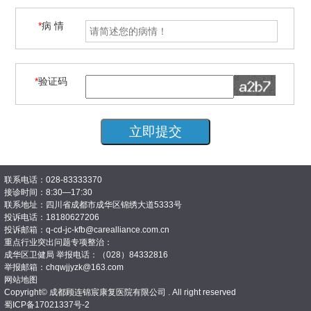
*
病 情
*
验证码
联系电话：028-83333370
接诊时间：8:30—17:30
联系地址：四川省成都市成华区锦绣大道5333号
投诉电话：18180627206
投诉邮箱：q-cd-jc-kfb@carealliance.com.cn
重点行业突出问题专项整治：
成华区卫健局 举报电话：（028）84332816
举报邮箱：chqwjjyzk@163.com
网站地图
Copyright© 成都顾连锦宸康复医院有限公司 . All right reserved
蜀ICP备17021337号-2