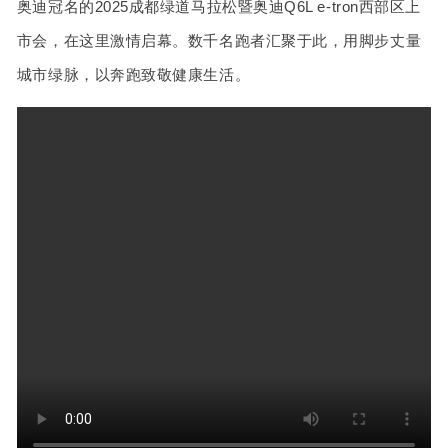
奥迪冠名的2025成都绿道马拉松暨奥迪Q6L e-tron西部区上
市会，在这里激情启幕。数千名跑者汇聚于此，用脚步丈量
城市绿脉，以奔跑致敬健康生活。