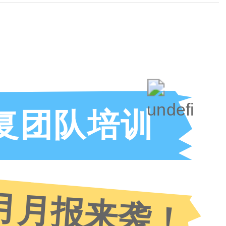
复团队培训
月月报来袭
！