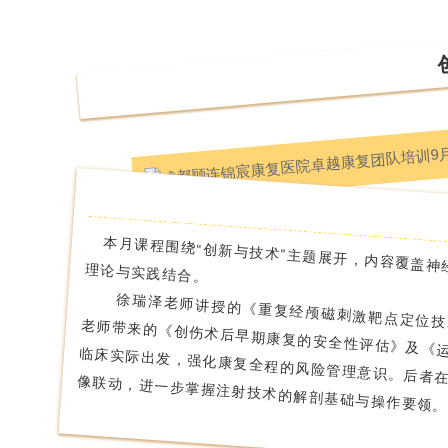
本月课程围绕“创新与技术”主题展开，内容覆盖神
理论与实践结合。
徐瑞泽老师讲授的《重复经颅磁刺激靶点定位技
老师带来的《创伤术后早期康复的安全性评估》及《
临床实际出发，强化康复
全程的风险管理意识。后者
像联动，进一步掌握注射技术的解剖基础与操作要领