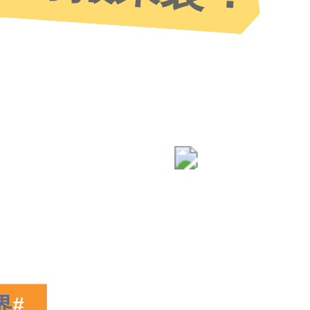
GO
界
#