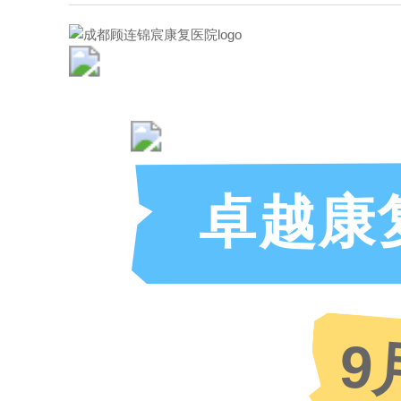
卓越康
9