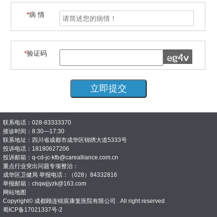
*
病 情
*
验证码
联系电话：028-83333370
接诊时间：8:30—17:30
联系地址：四川省成都市成华区锦绣大道5333号
投诉电话：18180627206
投诉邮箱：q-cd-jc-kfb@carealliance.com.cn
重点行业突出问题专项整治：
成华区卫健局 举报电话：（028）84332816
举报邮箱：chqwjjyzk@163.com
网站地图
Copyright© 成都顾连锦宸康复医院有限公司 . All right reserved
蜀ICP备17021337号-2