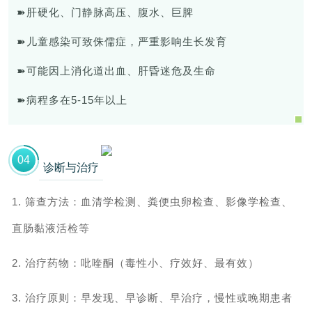
➽肝硬化、门静脉高压、腹水、巨脾
➽儿童感染可致侏儒症，严重影响生长发育
➽可能因上消化道出血、肝昏迷危及生命
➽病程多在5-15年以上
0
4
诊断与治疗
1. 筛查方法：
血清学检测、粪便虫卵检查、影像学检查、
直肠黏液活检等
2. 治疗药物：
吡喹酮（毒性小、疗效好、最有效）
3. 治疗原则：
早发现、早诊断、早治疗，慢性或晚期患者