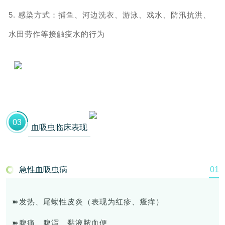
5. 感染方式：
捕鱼、河边洗衣、游泳、戏水、防汛抗洪、
水田劳作等接触疫水的行为
0
3
血吸虫临床表现
急性血吸虫病
0
1
➽发热、尾蚴性皮炎（表现为红疹、瘙痒）
➽腹痛、腹泻、黏液脓血便