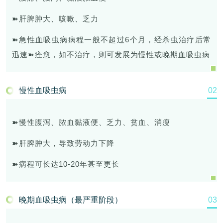
➽肝脾肿大、咳嗽、乏力
➽急性血吸虫病病程一般不超过6个月，经杀虫治疗后常
迅速➽痊愈，如不治疗，则可发展为慢性或晚期血吸虫病
慢性血吸虫病
0
2
➽慢性腹泻、脓血黏液便、乏力、贫血、消瘦
➽肝脾肿大，导致劳动力下降
➽病程可长达10-20年甚至更长
晚期血吸虫病（最严重阶段）
0
3