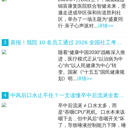
锦宸康复医院联合智健未来，受
邀走进成华区保和街道胜利社
区，举办了一场主题为“盛夏同
行·亲子心声派对...
详情>>
喜报！我院 10 名员工通过 2026 全国社工考试，赋能医务社工专业化建设
3
随着“健康中国2030”战略深入推
进，医疗模式正从“以治病为中
心”向“以人民健康为中心”转
变。国家《“十五五”国民健康规
划》明...
详情>>
中风后口水止不住？一文读懂卒中后流涎全套处理方案
4
卒中后流涎 ≠ 口水太多，而
是“吞咽CPU”死机。口水本来该
咽下去，但中风后“吞咽开关”坏
了，导致唾液控制能力下降，唾