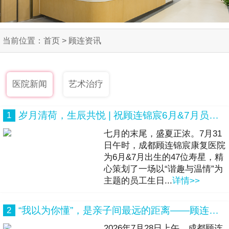
当前位置：
首页
> 顾连资讯
医院新闻
艺术治疗
岁月清荷，生辰共悦 | 祝顾连锦宸6月&7月员工生日快乐！
1
七月的末尾，盛夏正浓。7月31
日午时，成都顾连锦宸康复医院
为6月&7月出生的47位寿星，精
心策划了一场以“谐趣与温情”为
主题的员工生日...
详情>>
“我以为你懂”，是亲子间最远的距离——顾连锦宸“盛夏同行·亲子心声派对”活动暖心回顾
2
2026年7月28日上午，成都顾连