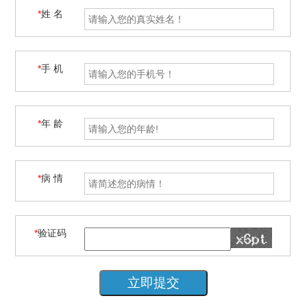
*
姓 名
*
手 机
*
年 龄
*
病 情
*
验证码