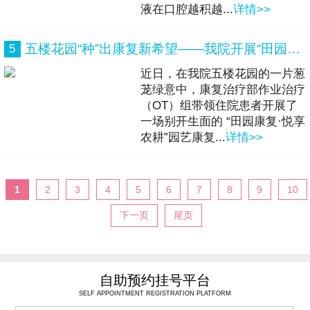
液在口腔越积越...
详情>>
五楼花园“种”出康复新希望——我院开展“田园康复·悦享农耕”园艺训练活动
5
近日，在我院五楼花园的一片葱
茏绿意中，康复治疗部作业治疗
（OT）组带领住院患者开展了
一场别开生面的 “田园康复·悦享
农耕”园艺康复...
详情>>
1
2
3
4
5
6
7
8
9
10
下一页
尾页
自助预约挂号平台
SELF APPOINTMENT REGISTRATION PLATFORM