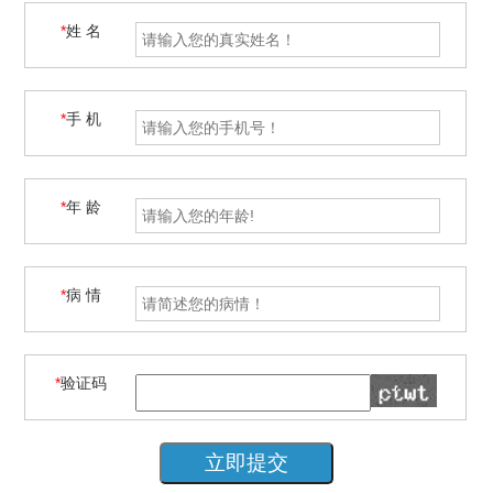
*
姓 名
*
手 机
*
年 龄
*
病 情
*
验证码